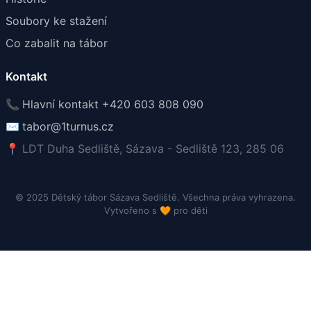
Soubory ke stažení
Co zabalit na tábor
Kontakt
📞
Hlavní kontakt +420 603 808 090
✉️
tabor@1turnus.cz
📍
LDT Duha Sedliště, Sázava - Sedliště 123, 285 06
© 2025 Dětský tábor Sázava Sedliště. Všechna práva vyhrazena.
Vytvořeno s
🧡
pro děti