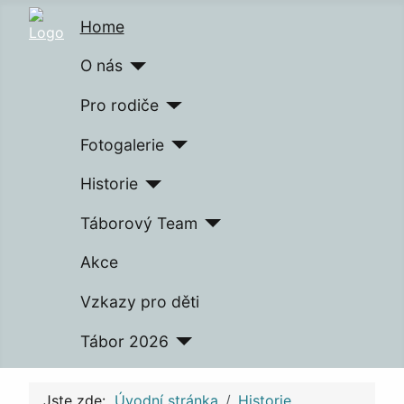
Home
O nás
Pro rodiče
Fotogalerie
Historie
Táborový Team
Akce
Vzkazy pro děti
Tábor 2026
Jste zde:
Úvodní stránka
Historie