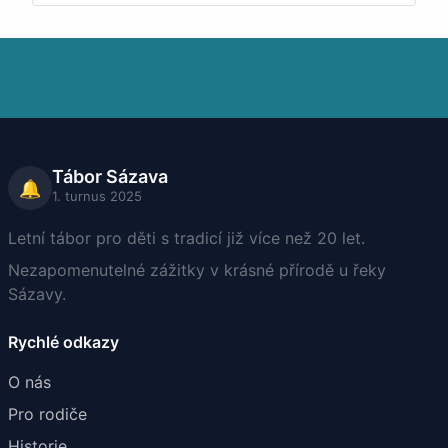
Tábor Sázava
🔔
1. turnus 2025
Letní tábor pro děti s tradicí již více než 20 let.
Nezapomenutelné zážitky v krásné přírodě u řeky
Sázavy.
Rychlé odkazy
O nás
Pro rodiče
Historie