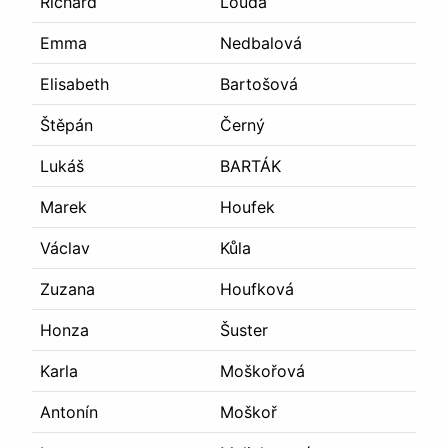
Richard
Louda
Emma
Nedbalová
Elisabeth
Bartošová
Štěpán
Černý
Lukáš
BARTÁK
Marek
Houfek
Václav
Kůla
Zuzana
Houfková
Honza
Šuster
Karla
Moškořová
Antonín
Moškoř