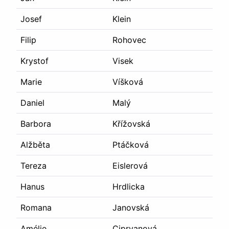
Josef
Klein
Filip
Rohovec
Krystof
Visek
Marie
Víšková
Daniel
Malý
Barbora
Křížovská
Alžběta
Ptáčková
Tereza
Eislerová
Hanus
Hrdlicka
Romana
Janovská
Amélie
Cipryanová