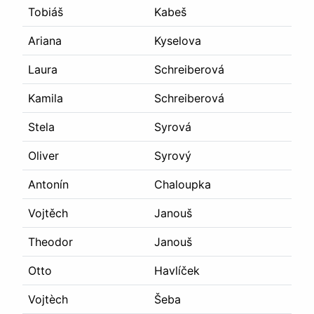
Tobiáš
Kabeš
Ariana
Kyselova
Laura
Schreiberová
Kamila
Schreiberová
Stela
Syrová
Oliver
Syrový
Antonín
Chaloupka
Vojtěch
Janouš
Theodor
Janouš
Otto
Havlíček
Vojtèch
Šeba