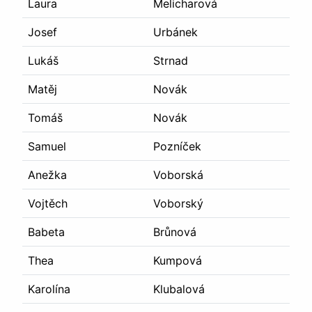
Laura
Melicharová
Josef
Urbánek
Lukáš
Strnad
Matěj
Novák
Tomáš
Novák
Samuel
Pozníček
Anežka
Voborská
Vojtěch
Voborský
Babeta
Brůnová
Thea
Kumpová
Karolína
Klubalová