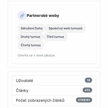
Partnerské weby
🔗
Sdružení Duha
Společný web turnusů
Druhý turnus
Třetí turnus
Čtvrtý turnus
Otevírá se v nové záložce.
Uživatelé
18
Články
472
Počet zobrazených článků
2758161