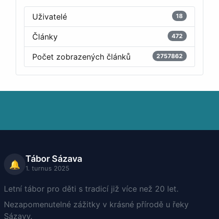
Uživatelé
18
Články
472
Počet zobrazených článků
2757862
Tábor Sázava
🔔
1. turnus 2025
Letní tábor pro děti s tradicí již více než 20 let.
Nezapomenutelné zážitky v krásné přírodě u řeky
Sázavy.