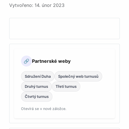
Podrobnosti
Vytvořeno: 14. únor 2023
Partnerské weby
🔗
Sdružení Duha
Společný web turnusů
Druhý turnus
Třetí turnus
Čtvrtý turnus
Otevírá se v nové záložce.