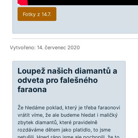
Fotky z 14.7.
Podrobnosti
Vytvořeno: 14. červenec 2020
Loupež našich diamantů a
odveta pro falešného
faraona
Že hledáme poklad, který je třeba faraonovi
vrátit víme, že ale budeme hledat i maličký
zbytek diamantů, které pravidelně
rozdáváme dětem jako platidlo, to jsme
netušili. Hned ráno jsme ale pochopili, že to