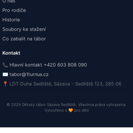
O nás
Pro rodiče
Historie
Soubory ke stažení
Co zabalit na tábor
Kontakt
📞
Hlavní kontakt +420 603 808 090
✉️
tabor@1turnus.cz
📍
LDT Duha Sedliště, Sázava - Sedliště 123, 285 06
© 2025 Dětský tábor Sázava Sedliště. Všechna práva vyhrazena.
Vytvořeno s
🧡
pro děti