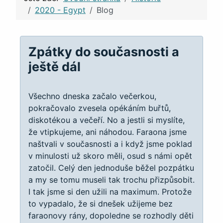
2020 - Egypt
Blog
Zpátky do současnosti a
ještě dál
Všechno dneska začalo večerkou,
pokračovalo zvesela opékáním buřtů,
diskotékou a večeří. No a jestli si myslíte,
že vtipkujeme, ani náhodou. Faraona jsme
naštvali v současnosti a i když jsme poklad
v minulosti už skoro měli, osud s námi opět
zatočil. Celý den jednoduše běžel pozpátku
a my se tomu museli tak trochu přizpůsobit.
I tak jsme si den užili na maximum. Protože
to vypadalo, že si dnešek užijeme bez
faraonovy rány, dopoledne se rozhodly děti