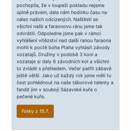
pochopila, že v loupeži pokladu nejsme
úplně právem, dala nám hodinku času na
nález našich odcizených. Naštěstí se
všichni našli a faraonovu ránu jsme tak
odvrátili. Odpoledne jsme pak v rámci
vyhlášení vítězství nad další ranou faraona
mohli k poctě boha Ptaha vyhlásit závody
vozatajů. Družiny v podobě 3 koní a
vozataje si daly 8 závodních kol a všichni
to zvládli s přehledem. Večer patřil zábavě
ještě větší. Jako už každý rok jsme měli tu
čest pohlédnout na naše táborové talenty a
fandit jim v souboji Sázavské kuře o
pečené kuře.
Fotky z 15.7.