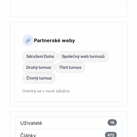
Partnerské weby
🔗
Sdružení Duha
Společný web turnusů
Druhý turnus
Třetí turnus
Čtvrtý turnus
Otevírá se v nové záložce.
Uživatelé
18
Články
472