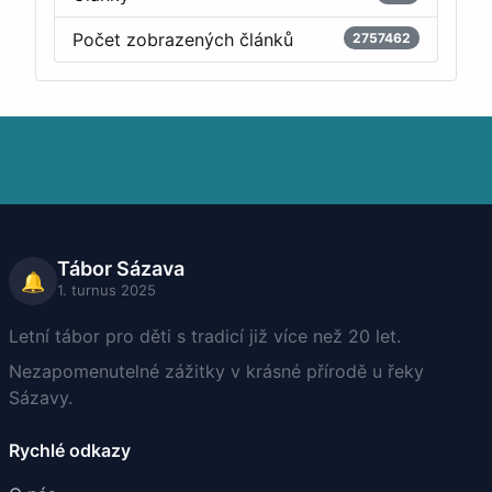
Počet zobrazených článků
2757462
Tábor Sázava
🔔
1. turnus 2025
Letní tábor pro děti s tradicí již více než 20 let.
Nezapomenutelné zážitky v krásné přírodě u řeky
Sázavy.
Rychlé odkazy