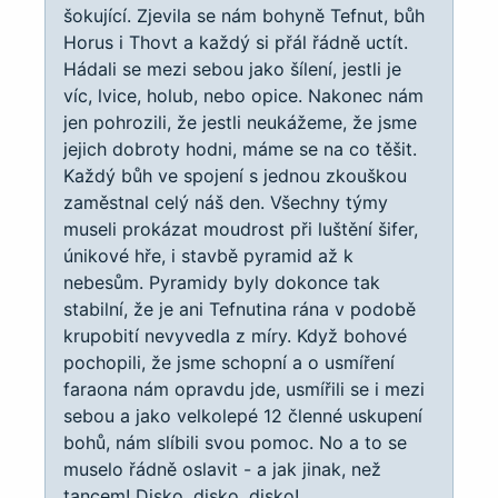
šokující. Zjevila se nám bohyně Tefnut, bůh
Horus i Thovt a každý si přál řádně uctít.
Hádali se mezi sebou jako šílení, jestli je
víc, lvice, holub, nebo opice. Nakonec nám
jen pohrozili, že jestli neukážeme, že jsme
jejich dobroty hodni, máme se na co těšit.
Každý bůh ve spojení s jednou zkouškou
zaměstnal celý náš den. Všechny týmy
museli prokázat moudrost při luštění šifer,
únikové hře, i stavbě pyramid až k
nebesům. Pyramidy byly dokonce tak
stabilní, že je ani Tefnutina rána v podobě
krupobití nevyvedla z míry. Když bohové
pochopili, že jsme schopní a o usmíření
faraona nám opravdu jde, usmířili se i mezi
sebou a jako velkolepé 12 členné uskupení
bohů, nám slíbili svou pomoc. No a to se
muselo řádně oslavit - a jak jinak, než
tancem! Disko, disko, disko!