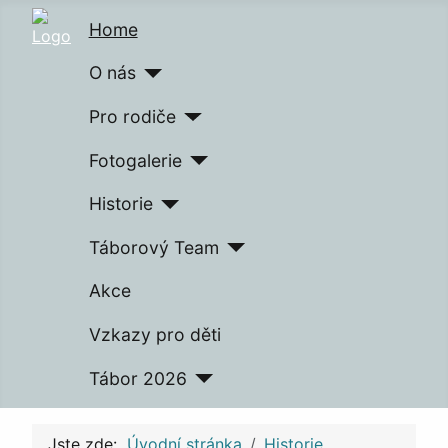
Home
O nás
Pro rodiče
Fotogalerie
Historie
Táborový Team
Akce
Vzkazy pro děti
Tábor 2026
Jste zde:
Úvodní stránka
Historie