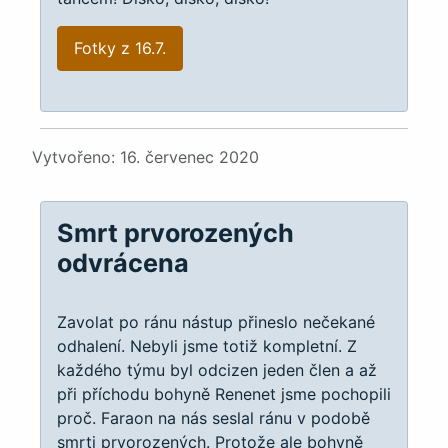
Fotky z 16.7.
Podrobnosti
Vytvořeno: 16. červenec 2020
Smrt prvorozených
odvrácena
Zavolat po ránu nástup přineslo nečekané
odhalení. Nebyli jsme totiž kompletní. Z
každého týmu byl odcizen jeden člen a až
při příchodu bohyně Renenet jsme pochopili
proč. Faraon na nás seslal ránu v podobě
smrti prvorozených. Protože ale bohyně