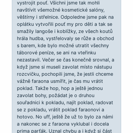
vystrojit pouť. Všichni jsme tak mohli
navštívit všemožné kosmetické salóny,
věštírny i střelnice. Odpoledne jsme pak na
oplátku vytvořili pouť my pro děti a tak se
smažily langoše i koblížky, ze všech koutů
hrála hudba, vystřelovaly se růže a obchod
s barem, kde bylo možné utratit všechny
táborové peníze, se ani na vteřinku
nezastavil. Večer se čas konečně srovnal, a
když jsme si museli zavolat místo nástupu
rozcvičku, pochopili jsme, že jestli chceme
vážně faraona usmířit, je čas mu vrátit
poklad. Takže hop, hop a ještě jednou
zavolat bohy, požádat je o druhou
souřadnici k pokladu, najít poklad, radovat
se z pokladu, vrátit poklad faraonovi a
hotovo. No uff, ještě že už to bylo za námi
a nakonec se z faraona vyklubal i docela
prima parťák. Uznal chybu a i když si část