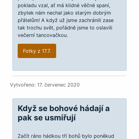
pokladu vzal, ať má klidné věčné spaní,
zbytek nám nechal jako starým dobrým
přátelům! A když už jsme zachránili zase
tak trochu svět, pořádně jsme to oslavili
večerní tancovačkou.
Fotky z 17.7.
Podrobnosti
Vytvořeno: 17. červenec 2020
Když se bohové hádají a
pak se usmiřují
Začít ráno hádkou tří bohů bylo poněkud