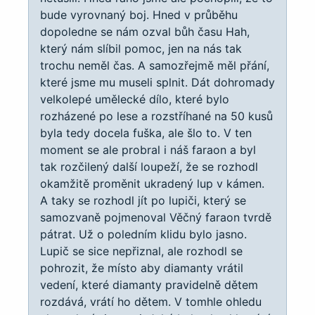
bude vyrovnaný boj. Hned v průběhu
dopoledne se nám ozval bůh času Hah,
který nám slíbil pomoc, jen na nás tak
trochu neměl čas. A samozřejmě měl přání,
které jsme mu museli splnit. Dát dohromady
velkolepé umělecké dílo, které bylo
rozházené po lese a rozstříhané na 50 kusů
byla tedy docela fuška, ale šlo to. V ten
moment se ale probral i náš faraon a byl
tak rozčilený další loupeží, že se rozhodl
okamžitě proměnit ukradený lup v kámen.
A taky se rozhodl jít po lupiči, který se
samozvaně pojmenoval Věčný faraon tvrdě
pátrat. Už o poledním klidu bylo jasno.
Lupič se sice nepřiznal, ale rozhodl se
pohrozit, že místo aby diamanty vrátil
vedení, které diamanty pravidelně dětem
rozdává, vrátí ho dětem. V tomhle ohledu