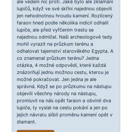
ale vedení nic proti. Jaké bylo ale zklamání
lupičů, když ve své skříni najednou objevili
jen nehodnotnou hroudu kamení. Rozlícený
faraon hned podle několika indicií odhalil
lupiče, ale před vyřčením trestu se
najednou odmlčel. Naši archeologové tedy
mohli vyrazit na průzkum terénu a
odhalovat tajemství starověkého Egypta. A
co znamenal průzkum terénu? Jedna
otázka, 4 možné odpovědi, které každá
znázorňují jednu možnou cestu, kterou je
možné pokračovat. Jen jedna je ale
správná. Když se po průzkumu na nástupu
objevili všechny národy na nástupu,
promluvil na nás opět faraon a obvinil dva
lupiče, ty vyslal na cestu pokání a jen po
jejich návratu slíbil proměnu kamení opět v
diamant.