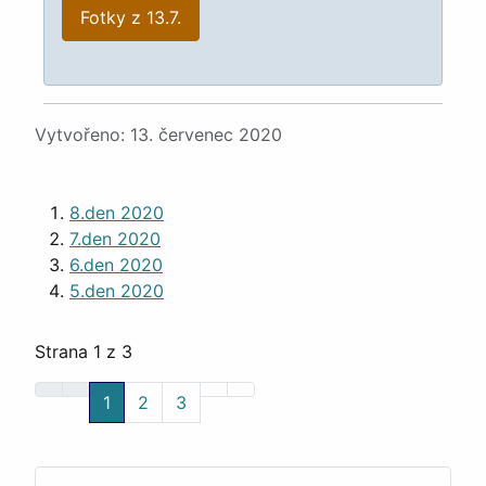
Fotky z 13.7.
Podrobnosti
Vytvořeno: 13. červenec 2020
8.den 2020
7.den 2020
6.den 2020
5.den 2020
Strana 1 z 3
1
2
3