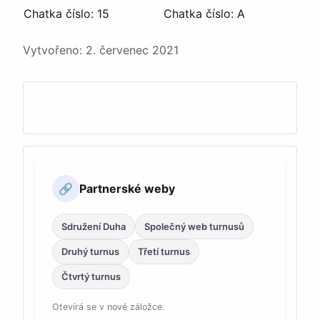
Chatka číslo: 15
Chatka číslo: A
Podrobnosti
Vytvořeno: 2. červenec 2021
Partnerské weby
🔗
Sdružení Duha
Společný web turnusů
Druhý turnus
Třetí turnus
Čtvrtý turnus
Otevírá se v nové záložce.