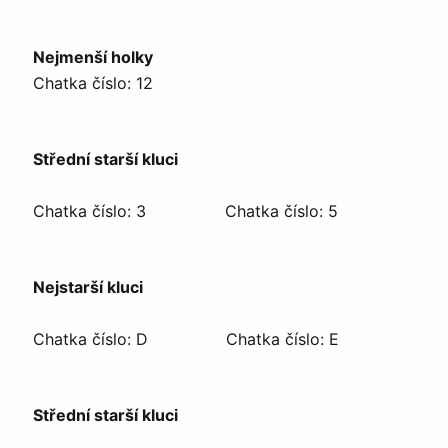
Nejmenší holky
Chatka číslo: 12
Střední starší kluci
Chatka číslo: 3
Chatka číslo: 5
Nejstarší kluci
Chatka číslo: D
Chatka číslo: E
Střední starší kluci