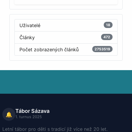
Uživatelé
18
Články
472
Počet zobrazených článků
2753519
Tábor Sázava
🔔
1. turnus 2025
Letní tábor pro děti s tradicí již více než 20 let.