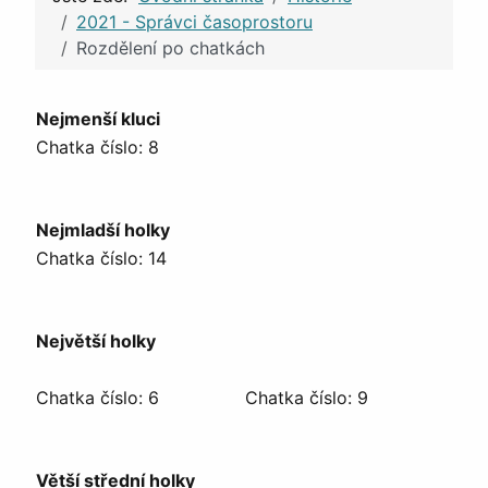
2021 - Správci časoprostoru
Rozdělení po chatkách
Nejmenší kluci
Chatka číslo: 8
Nejmladší holky
Chatka číslo: 14
Největší holky
Chatka číslo: 6
Chatka číslo: 9
Větší střední holky